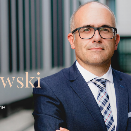
owski
ie