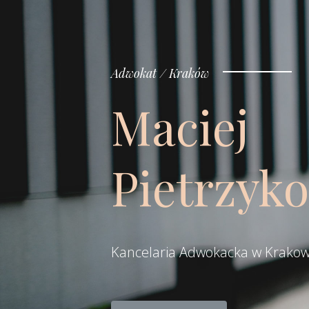
Adwokat / Kraków
Maciej
Pietrzyk
Kancelaria Adwokacka w Krakow