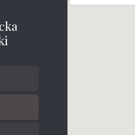
cka
ki