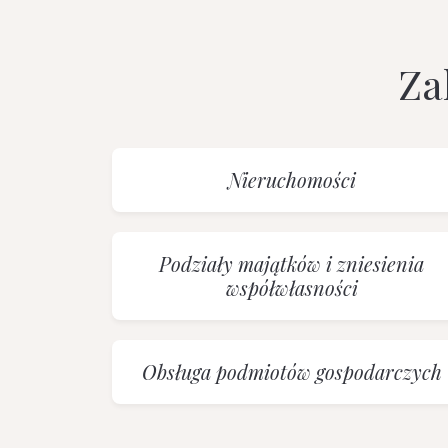
Za
Nieruchomości
Podziały majątków i zniesienia
współwłasności
Obsługa podmiotów gospodarczych