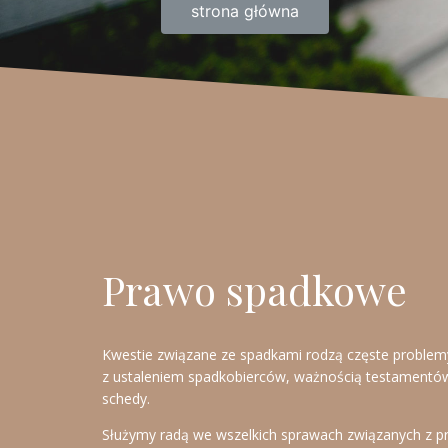
strona główna
Prawo spadkowe
Kwestie związane ze spadkami rodzą częste problemy
z ustaleniem spadkobierców, ważnością testamentó
schedy.
Służymy radą we wszelkich sprawach związanych z