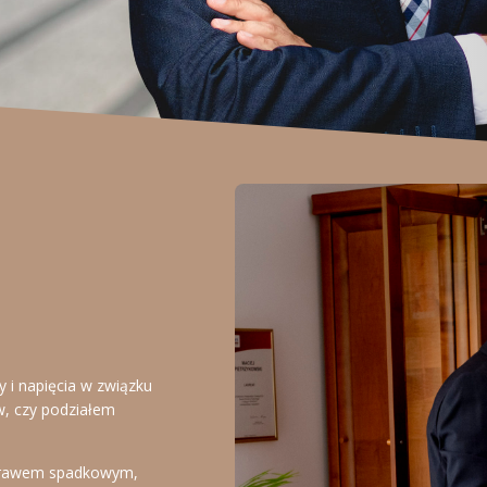
 i napięcia w związku
w, czy podziałem
 prawem spadkowym,